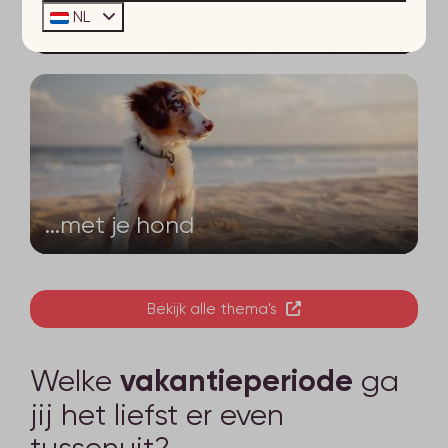
NL
...met een eigen sauna
...met je hond
Bekijk alle thema's
Welke
vakantieperiode
ga
jij het liefst er even
tussenuit?