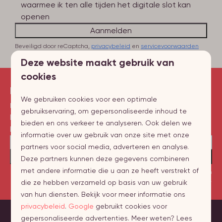
waarmee ik ten alle tijden het digitale slot kan
openen
Aanmelden
Beveiligd door reCaptcha,
privacybeleid
en
servicevoorwaarden
zijn van toepassing.
Deze website maakt gebruik van
cookies
Meld je aan voor onze
We gebruiken cookies voor een optimale
nieuwsbrief
gebruikservaring, om gepersonaliseerde inhoud te
Blijf op de hoogte van nieuwe
bieden en ons verkeer te analyseren. Ook delen we
bestemmingen en leuke acties!
informatie over uw gebruik van onze site met onze
partners voor social media, adverteren en analyse.
Inschrijven
Deze partners kunnen deze gegevens combineren
met andere informatie die u aan ze heeft verstrekt of
Beveiligd door reCaptcha,
privacybeleid
en
servicevoorwaarden
zijn
van toepassing.
die ze hebben verzameld op basis van uw gebruik
van hun diensten. Bekijk voor meer informatie ons
privacybeleid
.
Google
gebruikt cookies voor
gepersonaliseerde advertenties. Meer weten? Lees