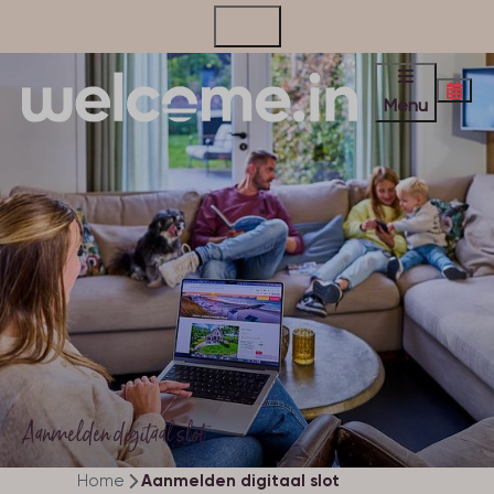
Contact
Menu
Aanmelden digitaal slot
Home
Aanmelden digitaal slot