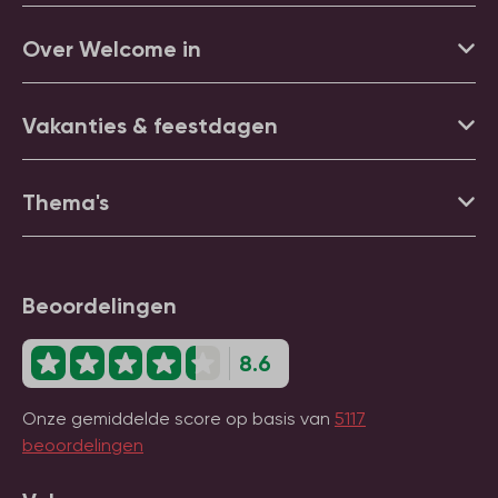
Over Welcome in
Vakanties & feestdagen
Thema's
Beoordelingen
8.6
Onze gemiddelde score op basis van
5117
beoordelingen