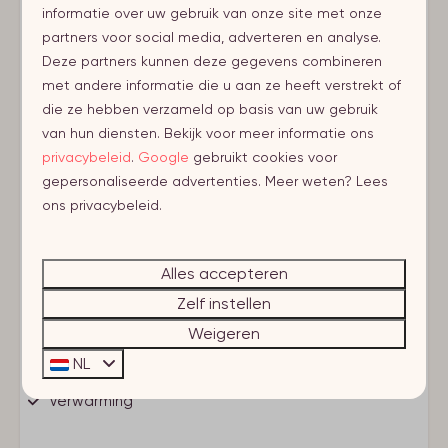
informatie over uw gebruik van onze site met onze
Voorzieningen
partners voor social media, adverteren en analyse.
Deze partners kunnen deze gegevens combineren
Regio
met andere informatie die u aan ze heeft verstrekt of
Walcheren (NL)
die ze hebben verzameld op basis van uw gebruik
van hun diensten. Bekijk voor meer informatie ons
Plaats
privacybeleid
.
Google
gebruikt cookies voor
gepersonaliseerde advertenties. Meer weten? Lees
Zoutelande
ons privacybeleid.
Dichtbij
Toon meer ↓
Alles accepteren
< 1 km van het centrum
Zelf instellen
< 500 meter tot het strand
Weigeren
Voorzieningen
NL
Verwarming
Eigen entree