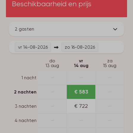
Aantal bedden: 2
Beschikbaarheid en prijs
Opgemaakte bedden bij aankomst
2 gasten
vr
14-08-2026
zo
16-08-2026
do
vr
za
13 aug
14 aug
15 aug
—
—
—
1 nacht
—
€ 583
—
2 nachten
—
€ 722
—
3 nachten
—
—
—
4 nachten