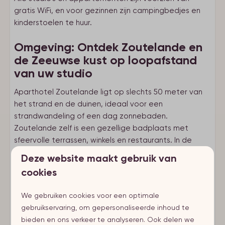
gratis WiFi, en voor gezinnen zijn campingbedjes en
kinderstoelen te huur.
Omgeving: Ontdek Zoutelande en
de Zeeuwse kust op loopafstand
van uw studio
Aparthotel Zoutelande ligt op slechts 50 meter van
het strand en de duinen, ideaal voor een
strandwandeling of een dag zonnebaden.
Zoutelande zelf is een gezellige badplaats met
sfeervolle terrassen, winkels en restaurants. In de
directe omgeving zijn volop mogelijkheden voor fiets-
Deze website maakt gebruik van
en wandeltochten door Walcheren. Bezoek ook de
cookies
nabijgelegen trekpleisters zoals Middelburg,
Vlissingen en Domburg om nog meer van Zeeland te
We gebruiken cookies voor een optimale
ontdekken.
gebruikservaring, om gepersonaliseerde inhoud te
bieden en ons verkeer te analyseren. Ook delen we