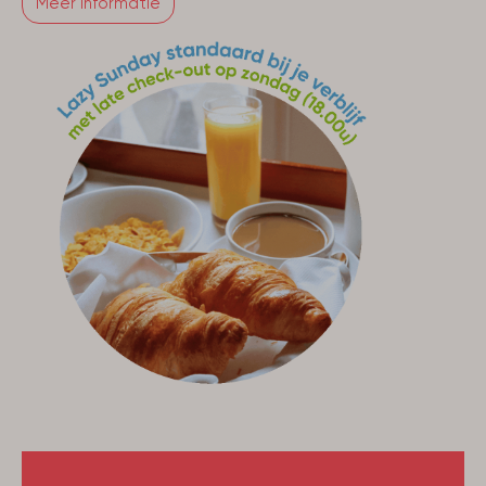
Meer informatie
Keuken
Gezelschap
Huisdiervrij
Woonruimte
Smart Tv
Buitenlandse TV-zenders
Woonkamer
Badkamer
Douche: 1
Badkamer(s): 1
Slaapkamer