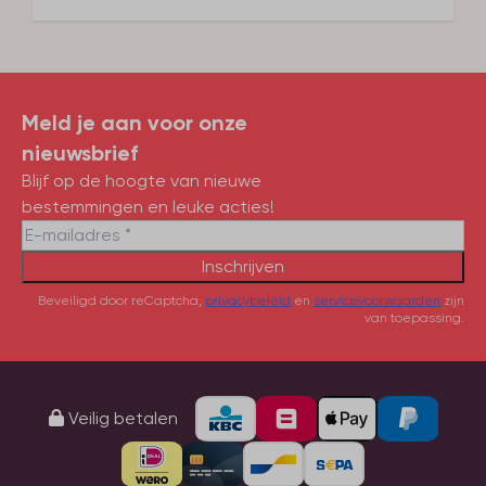
Meld je aan voor onze
nieuwsbrief
Blijf op de hoogte van nieuwe
bestemmingen en leuke acties!
Inschrijven
Beveiligd door reCaptcha,
privacybeleid
en
servicevoorwaarden
zijn
van toepassing.
Veilig betalen