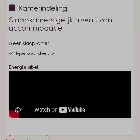
Basisvoorzieningen
Kamerindeling
Rookmelder
Rookvrij
Slaapkamers gelijk niveau van
Wifi
accommodatie
Centrale ligging
Buiten Berging
Geen slaapkamer
Fietsenstalling
Wasmachine en/of droger (gezamenlijk gebruik)
1-persoonsbed: 2
Energielabel:
Soort verblijf
Studio
Keuken
Combi magnetron
Vaatwasser
Nespresso
Filter koffiemachine
Complete keukeninventaris