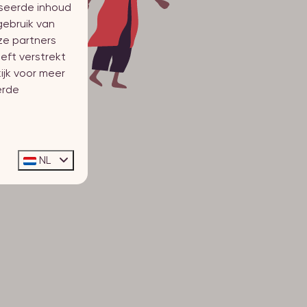
iseerde inhoud
gebruik van
ze partners
eft verstrekt
ijk voor meer
erde
NL