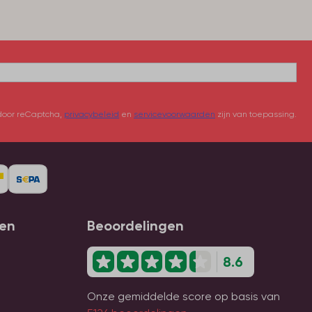
door reCaptcha,
privacybeleid
en
servicevoorwaarden
zijn van toepassing.
gen
Beoordelingen
8.6
Onze gemiddelde score op basis van