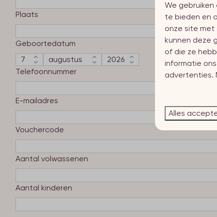
We gebruiken 
Plaats
te bieden en o
onze site met 
kunnen deze g
Geboortedatum
of die ze hebb
informatie on
Telefoonnummer
advertenties.
E-mailadres
Alles accept
Vouchercode
Aantal volwassenen
Aantal kinderen