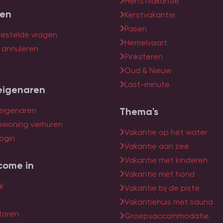
Herfstvakantie
ten
Kerstvakantie
Pasen
gestelde vragen
Hemelvaart
f annuleren
Pinksteren
Oud & Nieuw
Last-minute
eigenaren
 eigenaren
Thema's
ewoning verhuren
Vakantie op het water
ogin
Vakantie aan zee
Vakantie met kinderen
come in
Vakantie met hond
l
Vakantie bij de piste
Vakantiehuis met sauna
toren
Groepsaccommodatie