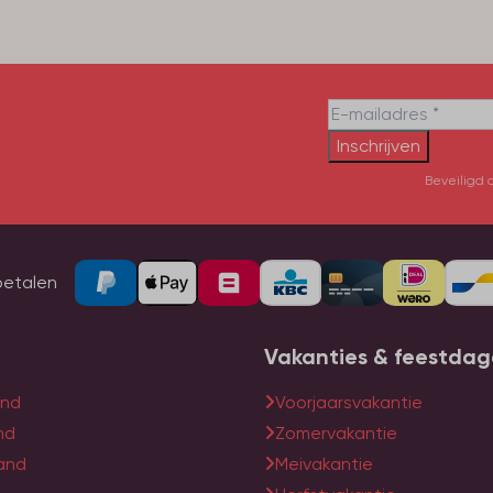
Inschrijven
Beveiligd 
betalen
Vakanties & feestda
and
Voorjaarsvakantie
nd
Zomervakantie
land
Meivakantie