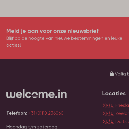
Meld je aan voor onze nieuwsbrief
Blijf op de hoogte van nieuwe bestemmingen en leuke
acties!
Veilig 
Locaties
🇳🇱 Friesl
Telefoon:
+31 (0)118 236060
🇳🇱 Zeela
🇩🇪 Duits
Maandag t/m zaterdag