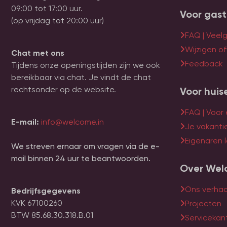
09:00 tot 17:00 uur.
Voor gas
(op vrijdag tot 20:00 uur)
FAQ | Veel
Wijzigen o
Chat met ons
Feedback
Tijdens onze openingstijden zijn we ook
bereikbaar via chat. Je vindt de chat
rechtsonder op de website.
Voor huis
FAQ | Voor
E-mail:
info@welcome.in
Je vakanti
Eigenaren l
We streven ernaar om vragen via de e-
mail binnen 24 uur te beantwoorden.
Over Wel
Ons verhaa
Bedrijfsgegevens
KVK 67100260
Projecten
BTW 85.68.30.318.B.01
Servicekan