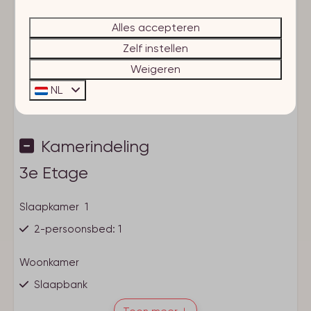
Dichtbij
Toon meer ↓
Alles accepteren
< 1 km van de piste
Zelf instellen
< 1 km van de wandelroutes
Weigeren
Voorzieningen
NL
Verwarming
Eigen entree
Kamerindeling
Basisvoorzieningen
Rookmelder
3e Etage
Rookvrij
Wifi
Slaapkamer 1
Parkeerplaats bij accommodatie
Fietsenstalling
2-persoonsbed: 1
(Ski-)berging
Woonkamer
Kindvriendelijk
Slaapbank
Kinderstoel