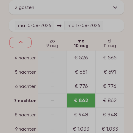
Toegankelijkheid
2 gasten
3e Etage
ma
10-08-2026
ma
17-08-2026
zo
ma
di
9 aug
10 aug
11 aug
—
€ 526
€ 565
4 nachten
—
€ 651
€ 691
5 nachten
—
€ 776
€ 776
6 nachten
—
€ 862
€ 862
7 nachten
—
€ 948
€ 948
8 nachten
—
€ 1.033
€ 1.033
9 nachten