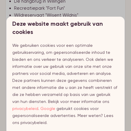
De hangbrug in Willingen
Recreatiepark "Fort Fun"
Wildreservaat "Wisent Wildnis"
Deze website maakt gebruik van
Of je nu komt voor winterse avonturen of zomerse
cookies
ontspanning, de omgeving van Winterberg en
Neuastenberg biedt je voor ieder wat wils.
We gebruiken cookies voor een optimale
gebruikservaring, om gepersonaliseerde inhoud te
bieden en ons verkeer te analyseren. Ook delen we
Voorzieningen
informatie over uw gebruik van onze site met onze
Regio
partners voor social media, adverteren en analyse.
Deze partners kunnen deze gegevens combineren
Sauerland (DE)
met andere informatie die u aan ze heeft verstrekt of
die ze hebben verzameld op basis van uw gebruik
Plaats
van hun diensten. Bekijk voor meer informatie ons
privacybeleid
.
Google
gebruikt cookies voor
Winterberg
gepersonaliseerde advertenties. Meer weten? Lees
Neuastenberg
ons privacybeleid.