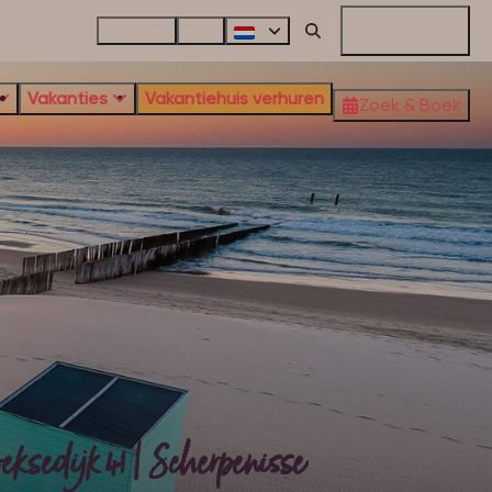
Contact
FAQ
Mijn reservering
Vakanties
Vakantiehuis verhuren
Zoek & Boek
eksedijk 41 | Scherpenisse