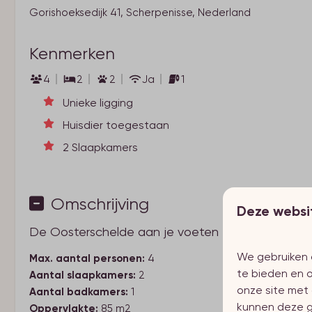
Gorishoeksedijk 41, Scherpenisse, Nederland
Kenmerken
4
2
2
Ja
1
Unieke ligging
Huisdier toegestaan
2 Slaapkamers
Omschrijving
Deze websi
De Oosterschelde aan je voeten
We gebruiken 
Max. aantal personen:
4
te bieden en o
Aantal slaapkamers:
2
onze site met 
Aantal badkamers:
1
kunnen deze g
Oppervlakte:
85 m2