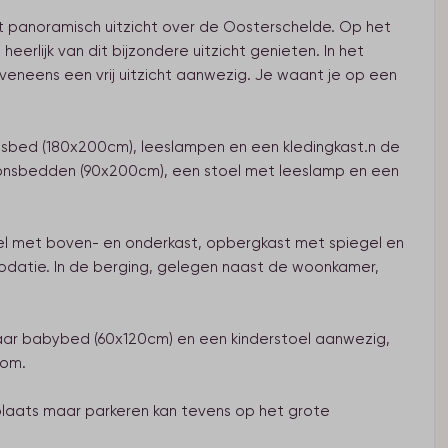
et panoramisch uitzicht over de Oosterschelde. Op het
eerlijk van dit bijzondere uitzicht genieten. In het
eneens een vrij uitzicht aanwezig. Je waant je op een
sbed (180x200cm), leeslampen en een kledingkast.n de
nsbedden (90x200cm), een stoel met leeslamp en een
el met boven- en onderkast, opbergkast met spiegel en
modatie. In de berging, gelegen naast de woonkamer,
baar babybed (60x120cm) en een kinderstoel aanwezig,
kom.
laats maar parkeren kan tevens op het grote