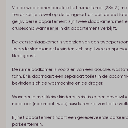
Via de woonkamer bereik je het ruime terras (28m2 ) m
terras kan je zowel op de loungeset als aan de eettafel h
gelijkvloerse appartement zijn twee slaapkamers met ev
cruiseschip wanneer je in dit appartement verblijft.
De eerste slaapkamer is voorzien van een tweepersoon
tweede slaapkamer bevinden zich nog twee eenpersoo
kledingkast.
De ruime badkamer is voorzien van een douche, wastaf
föhn. Er is daarnaast een separaat toilet in de accom
bevinden zich de wasmachine en de droger.
Wanneer je met kleine kinderen reist is er een opvouw
maar ook (maximaal twee) huisdieren zijn van harte wel
Bij het appartement hoort één gereserveerde parkeerp
parkeerterrein.