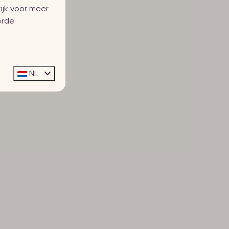
ijk voor meer
erde
NL