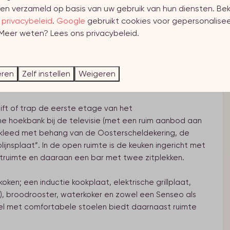
en verzameld op basis van uw gebruik van hun diensten. Bek
s
privacybeleid
.
Google
gebruikt cookies voor gepersonalise
xclusieve appartement. Dit unieke gebied is vanwege de
 Meer weten? Lees ons privacybeleid.
 fascinerende onderwaterwereld door de honderden
t je van het allermooiste uitzicht over de
eren
Zelf instellen
Weigeren
ift of trap de eerste etage van het
 hoekbank bij de televisie (met een ruim aanbod aan
gekleed met behang van de Oosterscheldekering, de
nsplaat”. In de open ruimte is de keuken ingericht met
struimte en daaraan een bar met twee zitplekken.
oken; een inductie kookplaat, elektrische grillplaat,
), broodrooster, waterkoker en zowel een Senseo als
fel met comfortabele stoelen biedt daarnaast ruimte