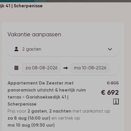
jk 41 | Scherpenisse
Vakantie aanpassen
2 gasten
za
08-08-2026
ma
10-08-2026
Appartement De Zeester met
€ 805
panoramisch uitzicht & heerlijk ruim
€ 692
terras - Gorishoeksedijk 41 |
Scherpenisse
Prijs voor
2 gasten
,
2 nachten
met aankomst op
za 8 aug (16:00 uur)
en vertrek op
ma 10 aug (09:30 uur)