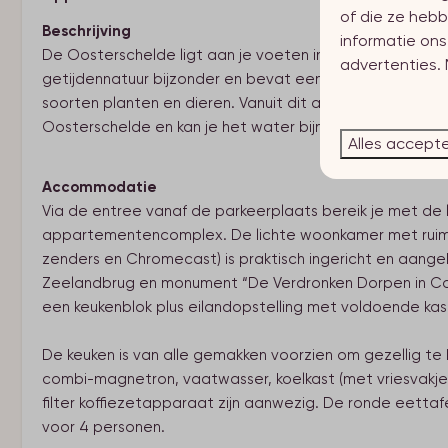
of die ze hebb
Beschrijving
informatie on
De Oosterschelde ligt aan je voeten in dit prachtige e
advertenties.
getijdennatuur bijzonder en bevat een dynamische en
soorten planten en dieren. Vanuit dit appartement genie
Oosterschelde en kan je het water bijna aanraken.
Alles accept
Accommodatie
Via de entree vanaf de parkeerplaats bereik je met de l
appartementencomplex. De lichte woonkamer met ruime
zenders en Chromecast) is praktisch ingericht en aan
Zeelandbrug en monument “De Verdronken Dorpen in Colij
een keukenblok plus eilandopstelling met voldoende ka
De keuken is van alle gemakken voorzien om gezellig te k
combi-magnetron, vaatwasser, koelkast (met vriesvakje
filter koffiezetapparaat zijn aanwezig. De ronde eetta
voor 4 personen.