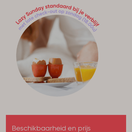
Aantal bedden: 6
3 Slaapkamers
Buiten
Bbq toegestaan
Tuin omheind
Terras
Beschikbaarheid en prijs