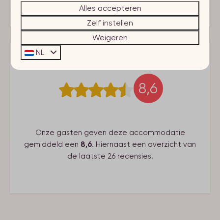
Keuken
Alles accepteren
Zelf instellen
Gezelschap
Weigeren
Huisdier toegestaan
NL
Woonruimte
8,6
Smart Tv
Buitenlandse TV-zenders
Woonkamer
Onze gasten geven deze accommodatie
Badkamer
gemiddeld een
8,6
. Hiernaast een overzicht van
de laatste 26 recensies.
Douche: 1
Badkamer(s): 1
Gasten-toiletten: 1
Slaapkamer