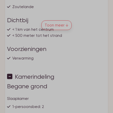
Zoutelande
Dichtbij
Toon meer ↓
< 1 km van het centrum
< 500 meter tot het strand
Voorzieningen
Verwarming
Eigen entree
Basisvoorzieningen
Kamerindeling
Rookmelder
Rookvrij
Begane grond
Wifi
Centrale ligging
Slaapkamer
Berging
Wasdroger
1-persoonsbed: 2
Wasmachine