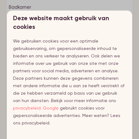
Badkamer
Kindvriendelijk
Deze website maakt gebruik van
cookies
Traphekje
Toon meer ↓
1e Etage
Kinderstoel
We gebruiken cookies voor een optimale
Babybedje (opklapbaar)
Slaapkamer
gebruikservaring, om gepersonaliseerde inhoud te
bieden en ons verkeer te analyseren. Ook delen we
Soort verblijf
1-persoonsbed: 2
informatie over uw gebruik van onze site met onze
Vakantiehuis
partners voor social media, adverteren en analyse.
Slaapkamer
Deze partners kunnen deze gegevens combineren
Energielabel:
1-persoonsbed: 2
Keuken
met andere informatie die u aan ze heeft verstrekt of
die ze hebben verzameld op basis van uw gebruik
Combi magnetron
van hun diensten. Bekijk voor meer informatie ons
Vaatwasser
privacybeleid
.
Google
gebruikt cookies voor
Vriesvakje/vriezer
gepersonaliseerde advertenties. Meer weten? Lees
Nespresso
ons privacybeleid.
Filter koffiemachine
Complete keukeninventaris