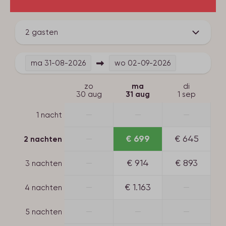
Tuin omheind
Tuin
2 gasten
Terras
ma
31-08-2026
wo
02-09-2026
zo
ma
di
30 aug
31 aug
1 sep
—
—
—
1 nacht
—
€ 699
€ 645
2 nachten
—
€ 914
€ 893
3 nachten
—
€ 1.163
—
4 nachten
—
—
—
5 nachten