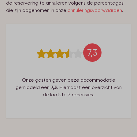
Koelkast
de reservering te annuleren volgens de percentages
Vriesvakje/vriezer
die zijn opgenomen in onze
annuleringsvoorwaarden
.
Slaapkamer 3
Broodrooster
Tweepersoonsbed (160x200)
Filter koffiemachine
Senseo koffie apparaat
Waterkoker
Complete keukeninventaris
7,3
Keuken
Kookplaat
Gezelschap
Onze gasten geven deze accommodatie
gemiddeld een
7,3
. Hiernaast een overzicht van
Huisdier toegestaan
de laatste 3 recensies.
Woonruimte
Buitenlandse TV-zenders
Flatscreen
Woonkamer