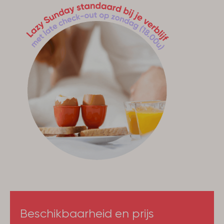
Badkamer
Wastafel: 2
Douche: 2
Badkamer(s): 2
Gasten-toiletten: 2
Tweede badkamer
Slaapkamer
2-persoonsbed met eenpersoonsmatrassen: 3
3 Slaapkamers
Toegankelijkheid
1e Etage
Begane grond
Beschikbaarheid en prijs
Buiten