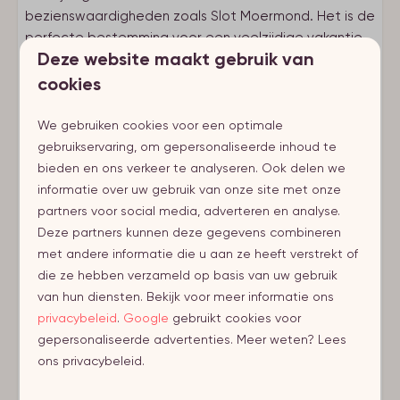
bezienswaardigheden zoals Slot Moermond. Het is de
perfecte bestemming voor een veelzijdige vakantie.
Deze website maakt gebruik van
cookies
We gebruiken cookies voor een optimale
gebruikservaring, om gepersonaliseerde inhoud te
bieden en ons verkeer te analyseren. Ook delen we
Voorzieningen
informatie over uw gebruik van onze site met onze
Parken
partners voor social media, adverteren en analyse.
Deze partners kunnen deze gegevens combineren
Zonnedorp
met andere informatie die u aan ze heeft verstrekt of
die ze hebben verzameld op basis van uw gebruik
Regio
van hun diensten. Bekijk voor meer informatie ons
privacybeleid
.
Google
gebruikt cookies voor
Schouwen-Duiveland (NL)
gepersonaliseerde advertenties. Meer weten? Lees
ons privacybeleid.
Plaats
Toon meer ↓