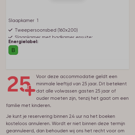
Park Faciliteiten
Slaapkamer 1
Midgetgolf
Tweepersoonsbed (160x200)
Buiten speeltuin
Slaapkamer met badkamer ensuite:
Energielabel:
Kindvriendelijk
1e Etage
Kinderstoel
Badkamer
Babybedje (opklapbaar)
Wastafel: 1
Voor deze accommodatie geldt een
Soort verblijf
Douche: 1
minimale leeftijd van 25 jaar. Dit betekent
dat alle volwassen gasten 25 jaar of
Vakantiehuis
Gasten toilet
ouder moeten zijn, tenzij het gaat om een
familie met kinderen.
Keuken
Je kunt je reservering binnen 24 uur na het boeken
Slaapkamer 2
Combi magnetron
kosteloos annuleren. Wordt er niet binnen deze termijn
Vaatwasser
geannuleerd, dan behouden wij ons het recht voor om
Tweepersoonsbed (160x200)