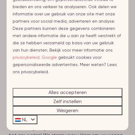
bieden en ons verkeer te analyseren. Ook delen we
*
let op:
de termijn waarbinnen uw woning zichtbaar is
informatie over uw gebruik van onze site met onze
binnen het aanbod kan per touroperator verschillen.
partners voor social media, adverteren en analyse.
De woning wordt gelijktijdig bij alle touroperators
Deze partners kunnen deze gegevens combineren
aangemeld.
met andere informatie die u aan ze heeft verstrekt of
die ze hebben verzameld op basis van uw gebruik
van hun diensten. Bekijk voor meer informatie ons
Aanmeldformulier Verhuurservice
privacybeleid
.
Google
gebruikt cookies voor
gepersonaliseerde advertenties. Meer weten? Lees
ons privacybeleid.
Alles accepteren
Zelf instellen
Weigeren
Vragen of meer informatie?
NL
Heeft u nog vragen of wilt u extra informatie? Laat