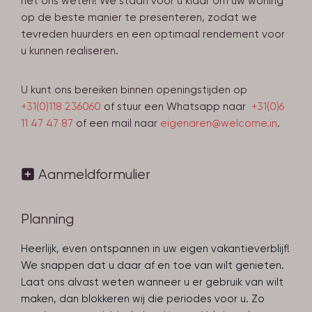
het ons weten! We staan voor u klaar om uw woning
op de beste manier te presenteren, zodat we
tevreden huurders en een optimaal rendement voor
u kunnen realiseren.
U kunt ons bereiken binnen openingstijden op
+31(0)118
236060
of stuur een Whatsapp naar
+31(0)6
11 47 47 87
of een mail naar
eigenaren@welcome.in
.
Aanmeldformulier
Planning
Heerlijk, even ontspannen in uw eigen vakantieverblijf!
We snappen dat u daar af en toe van wilt genieten.
Laat ons alvast weten wanneer u er gebruik van wilt
maken, dan blokkeren wij die periodes voor u. Zo