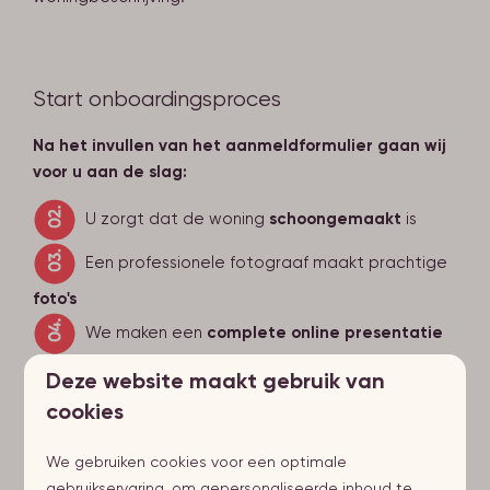
Start onboardingsproces
Na het invullen van het aanmeldformulier gaan wij
voor u aan de slag:
U zorgt dat de woning
schoongemaakt
is
Een professionele fotograaf maakt prachtige
foto's
We maken een
complete online presentatie
Binnen
28 dagen
is uw woning boekbaar op
Deze website maakt gebruik van
cookies
onze
website en bij touroperators*.
Fase 4 | Woning live!
De resultaten kunt u
We gebruiken cookies voor een optimale
volgen via uw
eigenaren-login
gebruikservaring, om gepersonaliseerde inhoud te