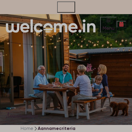
Contact
Menu
Aannamecriteria
Home
Aannamecriteria