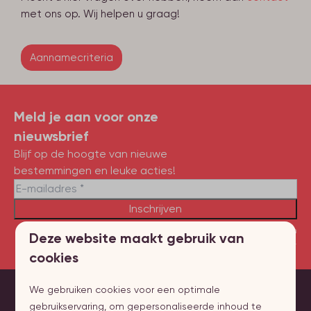
met ons op. Wij helpen u graag!
Aannamecriteria
Meld je aan voor onze
nieuwsbrief
Blijf op de hoogte van nieuwe
bestemmingen en leuke acties!
Inschrijven
Beveiligd door reCaptcha,
privacybeleid
en
servicevoorwaarden
zijn
Deze website maakt gebruik van
van toepassing.
cookies
We gebruiken cookies voor een optimale
Veilig betalen
gebruikservaring, om gepersonaliseerde inhoud te