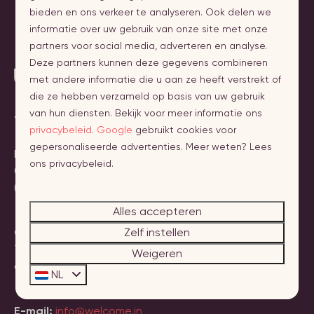
bieden en ons verkeer te analyseren. Ook delen we
informatie over uw gebruik van onze site met onze
partners voor social media, adverteren en analyse.
Deze partners kunnen deze gegevens combineren
met andere informatie die u aan ze heeft verstrekt of
die ze hebben verzameld op basis van uw gebruik
van hun diensten. Bekijk voor meer informatie ons
Telefoon:
+31 (0)118 236060
privacybeleid
.
Google
gebruikt cookies voor
gepersonaliseerde advertenties. Meer weten? Lees
Maandag t/m zaterdag
ons privacybeleid.
09:00 tot 17:00 uur.
(op vrijdag tot 20:00 uur)
Alles accepteren
Zelf instellen
Chat met ons
Tijdens onze openingstijden zijn we ook bereikbaar via
Weigeren
chat. Je vindt de chat rechtsonder op de website.
NL
E-mail:
info@welcome.in