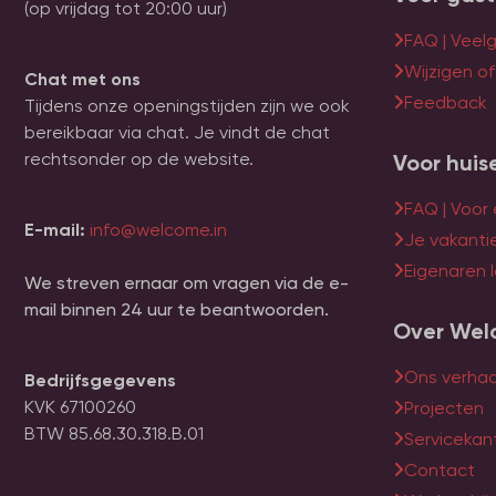
(op vrijdag tot 20:00 uur)
FAQ | Veel
Wijzigen o
Chat met ons
Feedback
Tijdens onze openingstijden zijn we ook
bereikbaar via chat. Je vindt de chat
rechtsonder op de website.
Voor huis
FAQ | Voor
E-mail:
info@welcome.in
Je vakanti
Eigenaren l
We streven ernaar om vragen via de e-
mail binnen 24 uur te beantwoorden.
Over Wel
Ons verhaa
Bedrijfsgegevens
KVK 67100260
Projecten
BTW 85.68.30.318.B.01
Servicekan
Contact