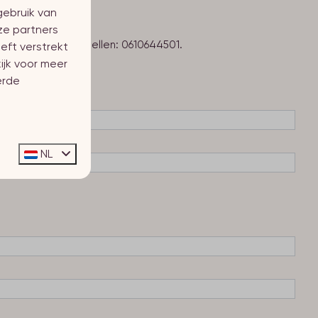
gebruik van
ze partners
kun je Diana ook bellen: 0610644501.
eft verstrekt
ijk voor meer
erde
NL