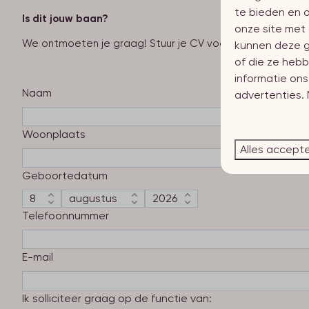
te bieden en o
Is dit jouw baan?
onze site met 
We ontmoeten je graag! Stuur je CV voor 5 mei naar Dian
kunnen deze g
of die ze hebb
informatie on
Naam
advertenties.
Woonplaats
Alles accept
Geboortedatum
Telefoonnummer
E-mail
Ik solliciteer graag op de functie van: