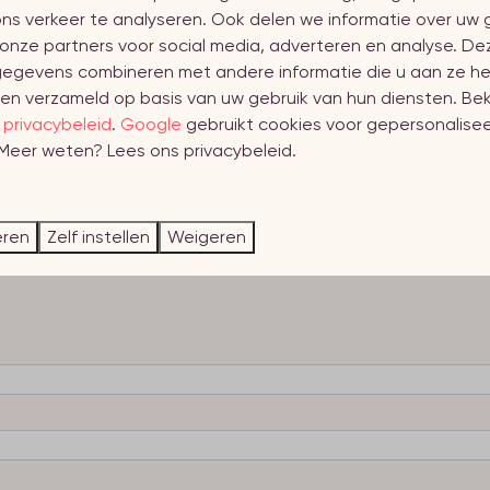
ns verkeer te analyseren. Ook delen we informatie over uw 
onze partners voor social media, adverteren en analyse. De
a Blom, manager frontoffice:
diana@welcome.in
. Voor vragen 
egevens combineren met andere informatie die u aan ze he
en verzameld op basis van uw gebruik van hun diensten. Bek
s
privacybeleid
.
Google
gebruikt cookies voor gepersonalise
 Meer weten? Lees ons privacybeleid.
eren
Zelf instellen
Weigeren