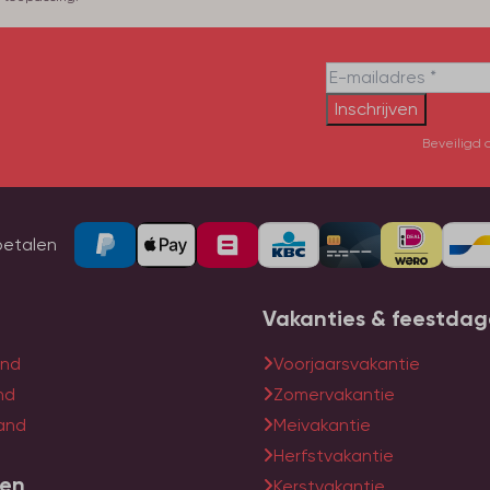
Inschrijven
Beveiligd 
betalen
Vakanties & feestda
and
Voorjaarsvakantie
nd
Zomervakantie
land
Meivakantie
Herfstvakantie
ten
Kerstvakantie