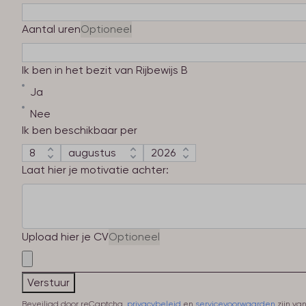
Aantal uren
Optioneel
Ik ben in het bezit van Rijbewijs B
Ja
Nee
Ik ben beschikbaar per
Laat hier je motivatie achter:
Upload hier je CV
Optioneel
Verstuur
Beveiligd door reCaptcha,
privacybeleid
en
servicevoorwaarden
zijn va