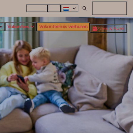
Contact
FAQ
Mijn reservering
Vakanties
Vakantiehuis verhuren
Zoek & Boek