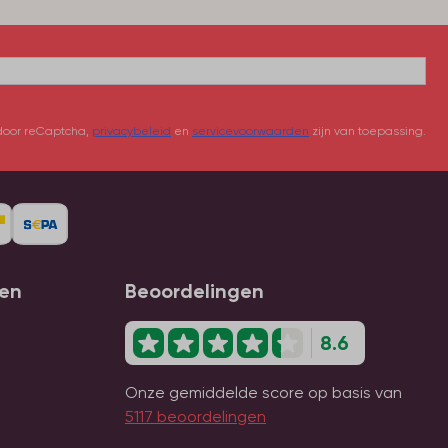
door reCaptcha,
privacybeleid
en
servicevoorwaarden
zijn van toepassing.
gen
Beoordelingen
8.6
Onze gemiddelde score op basis van
5117 beoordelingen