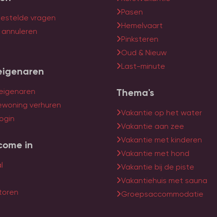
Pasen
gestelde vragen
Hemelvaart
f annuleren
Pinksteren
Oud & Nieuw
Last-minute
eigenaren
 eigenaren
Thema's
ewoning verhuren
Vakantie op het water
ogin
Vakantie aan zee
Vakantie met kinderen
come in
Vakantie met hond
l
Vakantie bij de piste
Vakantiehuis met sauna
toren
Groepsaccommodatie